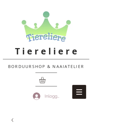
T i e r e l i e r e
BORDUURSHOP & NAAIATELIER
Inloggen