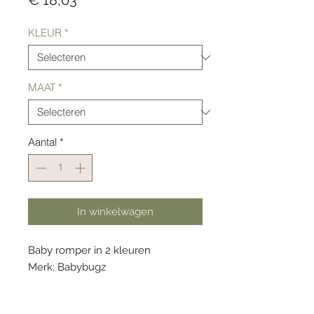
€ 18,03
KLEUR
*
MAAT
*
Aantal
*
In winkelwagen
Baby romper in 2 kleuren
Merk: Babybugz
3-6m beschikbaar in de 2 kleuren