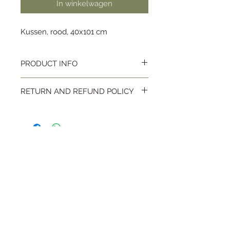
In winkelwagen
Kussen, rood, 40x101 cm
PRODUCT INFO
Kussen, rood, 40x101 cm
RETURN AND REFUND POLICY
Neem gerust contact met ons op en we
zoeken samen naar een gepaste
oplossing.