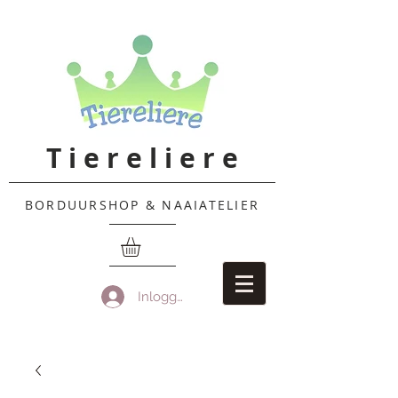
T i e r e l i e r e
BORDUURSHOP & NAAIATELIER
Inloggen