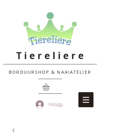
T i e r e l i e r e
BORDUURSHOP & NAAIATELIER
Inloggen