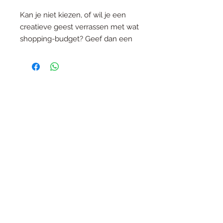
Kan je niet kiezen, of wil je een
creatieve geest verrassen met wat
shopping-budget? Geef dan een
kadobon als geschenk!
Kies je eigen bedrag, in veelvoud
van 5€.
De bon is tevens ook geldig via de
webshop en kan rechtstreeks
worden opgestuurd naar de
"ontvanger" indien gewenst.
Bij verzending van enkel 1 bon kies
je: "kadobon"
Bij meerdere bonnen of wanneer je
Tiereliere
nog iets anders wenst aan te
B0830.407.102
kopen, kies je: "brievenpost" of
Langestraat 7
"pakjes verzending"
9280 Lebbeke