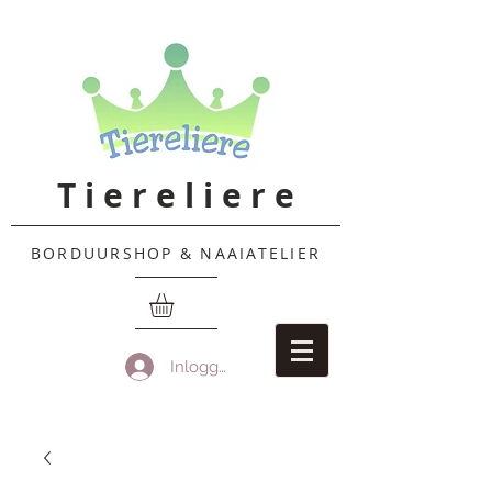
T i e r e l i e r e
BORDUURSHOP & NAAIATELIER
Inloggen