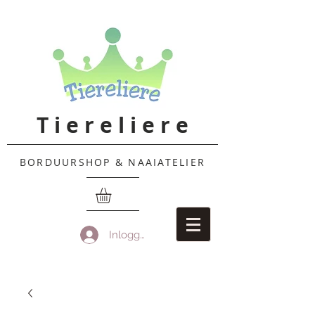
T i e r e l i e r e
BORDUURSHOP & NAAIATELIER
Inloggen