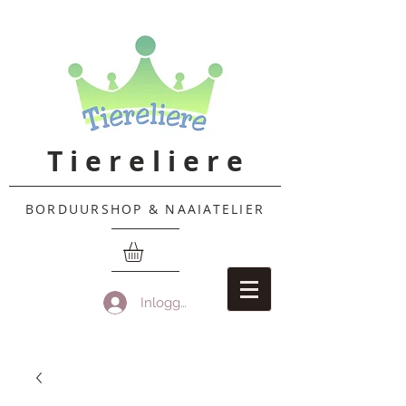
T i e r e l i e r e
BORDUURSHOP & NAAIATELIER
Inloggen