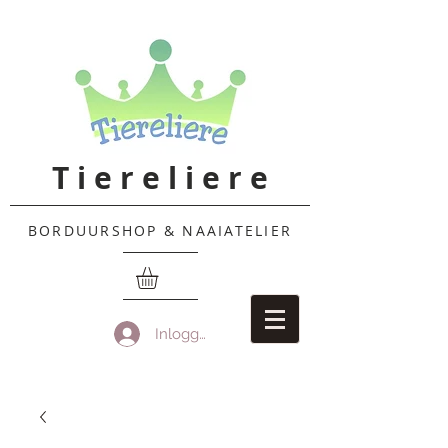
T i e r e l i e r e
BORDUURSHOP & NAAIATELIER
Inloggen