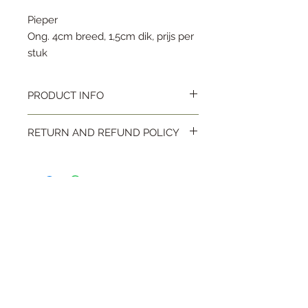
Pieper
Ong. 4cm breed, 1,5cm dik, prijs per
stuk
PRODUCT INFO
Pieper
RETURN AND REFUND POLICY
Ong. 4cm breed, 1.5cm dik, prijs per stuk
Geopende artikelen kunnen niet meer
worden ingeruild.