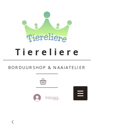
T i e r e l i e r e
BORDUURSHOP & NAAIATELIER
Inloggen