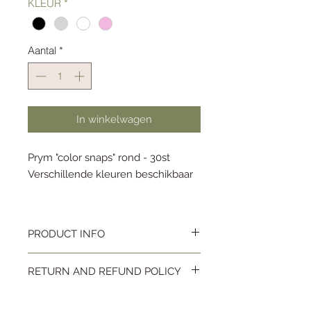
KLEUR
*
Aantal
*
In winkelwagen
Prym "color snaps" rond - 30st
Verschillende kleuren beschikbaar
Indien niet voldoende voorradig,
nog beschikbaar op bestelling!
PRODUCT INFO
Prym "color snaps" rond - 30st
RETURN AND REFUND POLICY
Geopende artikelen kunnen niet meer
worden ingeruild.