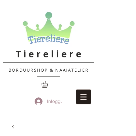
T i e r e l i e r e
BORDUURSHOP & NAAIATELIER
Inloggen