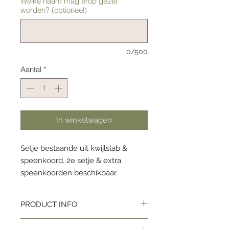
Welke naam mag erop gezet
worden? (optioneel)
0/500
Aantal
*
In winkelwagen
Setje bestaande uit kwijlslab &
speenkoord. 2e setje & extra
speenkoorden beschikbaar.
Kwijlslab: katoen & badstof
PRODUCT INFO
Speenkoord: katoen
Setje bestaande uit kwijlslab &