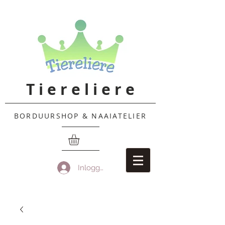
T i e r e l i e r e
BORDUURSHOP & NAAIATELIER
Inloggen